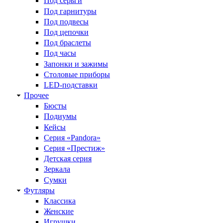
Под серьги
Под гарнитуры
Под подвесы
Под цепочки
Под браслеты
Под часы
Запонки и зажимы
Столовые приборы
LED-подставки
Прочее
Бюсты
Подиумы
Кейсы
Серия «Pandora»
Серия «Престиж»
Детская серия
Зеркала
Сумки
Футляры
Классика
Женские
Игрушки