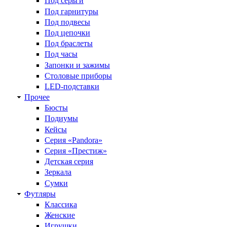
Под серьги
Под гарнитуры
Под подвесы
Под цепочки
Под браслеты
Под часы
Запонки и зажимы
Столовые приборы
LED-подставки
Прочее
Бюсты
Подиумы
Кейсы
Серия «Pandora»
Серия «Престиж»
Детская серия
Зеркала
Сумки
Футляры
Классика
Женские
Игрушки