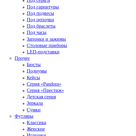
Под серьги
Под гарнитуры
Под подвесы
Под цепочки
Под браслеты
Под часы
Запонки и зажимы
Столовые приборы
LED-подставки
Прочее
Бюсты
Подиумы
Кейсы
Серия «Pandora»
Серия «Престиж»
Детская серия
Зеркала
Сумки
Футляры
Классика
Женские
Игрушки