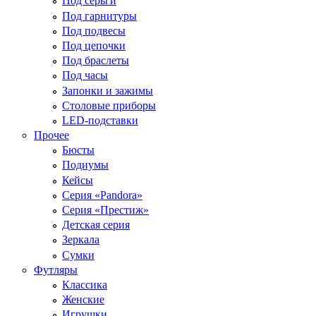
Под серьги
Под гарнитуры
Под подвесы
Под цепочки
Под браслеты
Под часы
Запонки и зажимы
Столовые приборы
LED-подставки
Прочее
Бюсты
Подиумы
Кейсы
Серия «Pandora»
Серия «Престиж»
Детская серия
Зеркала
Сумки
Футляры
Классика
Женские
Игрушки