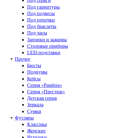
Под серьги
Под гарнитуры
Под подвесы
Под цепочки
Под браслеты
Под часы
Запонки и зажимы
Столовые приборы
LED-подставки
Прочее
Бюсты
Подиумы
Кейсы
Серия «Pandora»
Серия «Престиж»
Детская серия
Зеркала
Сумки
Футляры
Классика
Женские
Игрушки